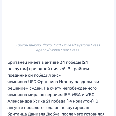
Тайсон Фьюри. Фото: Matt Davies/Keystone Press
Agency/Global Look Press.
Британец имеет в активе 34 победы (24
нокаутом) при одной ничьей. В крайнем
поединке он победил экс-
чемпиона UFC Фрэнсиса Нганну раздельным
решением судей. На счету непобежденного
чемпиона мира по версиям IBF, WBA и WBO
Александра Усика 21 победа (14 нокаутом). В
августе прошлого года он нокаутировал
британца Даниэля Дюбуа, после чего готовился