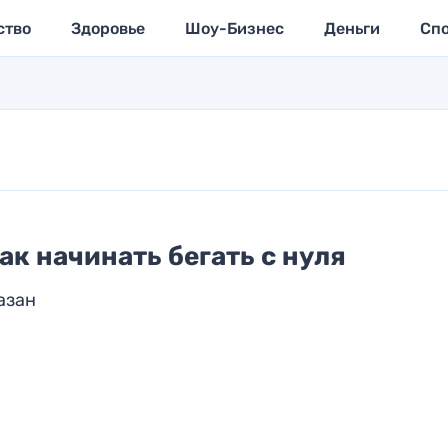
ство
Здоровье
Шоу-Бизнес
Деньги
Сп
ак начинать бегать с нуля
азан