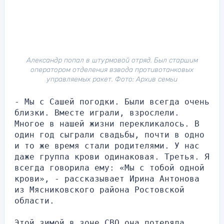
Александр попал в штурмовой отряд. Был старшим
оператором отделения взвода противотанковых
управляемых ракет. Фото: Архив семьи
- Мы с Сашей погодки. Были всегда очень 
близки. Вместе играли, взрослели. 
Многое в нашей жизни перекликалось. В 
один год сыграли свадьбы, почти в одно 
и то же время стали родителями. У нас 
даже группа крови одинаковая. Третья. Я 
всегда говорила ему: «Мы с тобой одной 
крови», - рассказывает Ирина Антонова 
из Мясниковского района Ростовской 
области.
Этой зимой в зоне СВО она потеряла 