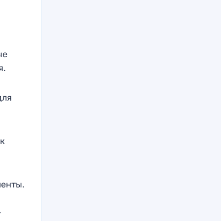
ые
я.
для
к
менты.
т