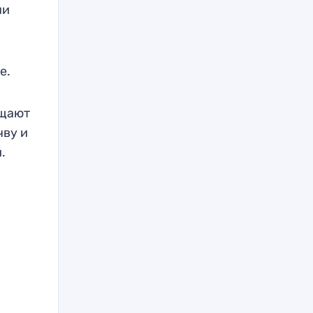
ни
е.
ащают
чву и
.