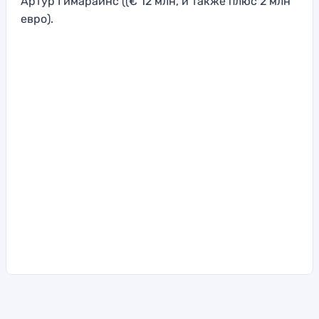
Артур Гимарайнс ((€ 12 млн, и также плюс 2 млн
евро).