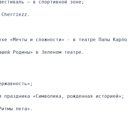
фестиваль — в спортивной зоне;
 Cherriezz.
ухе «Мечты и сложности» - в театре Папы Карло
ашей Родины» в Зеленом театре.
ержавность»;
и праздника «Символика, рожденная историей»;
Ритмы лета».