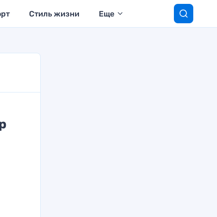
орт
Стиль жизни
Еще
р