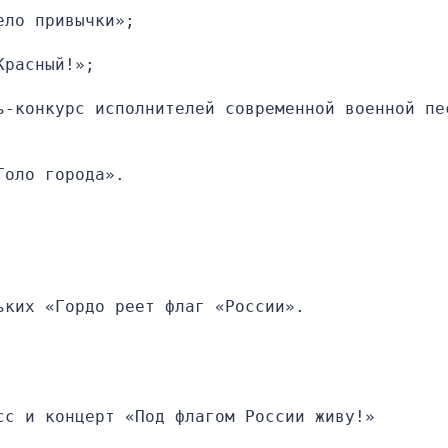
ело привычки»;
Красный!»;
ь-конкурс исполнителей современной военной пес
Голо города».
ьких «Гордо реет флаг «России».
сс и концерт «Под флагом России живу!»