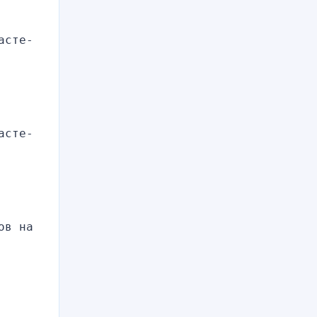
асте-
асте-
в на 