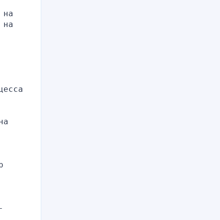
на 
на 
есса 
а 
 
 