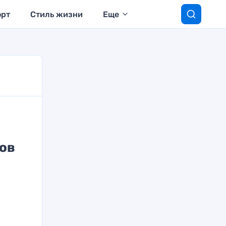
орт
Стиль жизни
Еще
ров