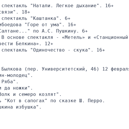
 спектакль "Натали. Легкое дыхание". 16+
связи". 18+
 спектакль "Каштанка". 6+
ибоедова "Горе от ума". 16+
Салтане..." по А.С. Пушкину. 6+ 
В основе спектакля - «Метель» и «Станционный 
вести Белкина». 12+
 спектакль "Одиночество - скука". 16+
 Былкова (пер. Университетский, 46) 12 февраля
ин-молодец".
 Ряба".
и да ножки".
Волк и семеро козлят".
ь "Кот в сапогах" по сказке Ш. Перро.
шкина избушка".