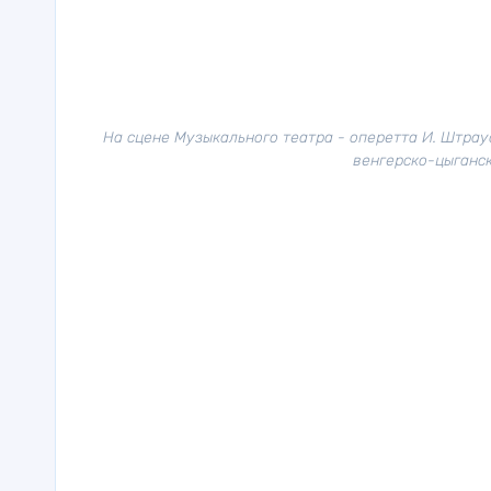
На сцене Музыкального театра - оперетта И. Штрау
венгерско-цыганск