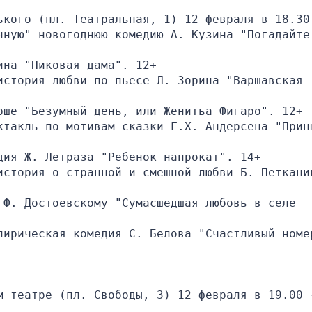
ького (пл. Театральная, 1) 12 февраля в 18.30 
чную" новогоднюю комедию А. Кузина "Погадайте 
ина "Пиковая дама". 12+
стория любви по пьесе Л. Зорина "Варшавская 
рше "Безумный день, или Женитьа Фигаро". 12+
ктакль по мотивам сказки Г.Х. Андерсена "Принц
дия Ж. Летраза "Ребенок напрокат". 14+
история о странной и смешной любви Б. Петканин
Ф. Достоевскому "Сумасшедшая любовь в селе 
лирическая комедия С. Белова "Счастливый номер
м театре (пл. Свободы, 3) 12 февраля в 19.00 -