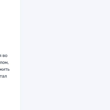
я во
лом,
ожить
тал