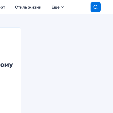
орт
Стиль жизни
Еще
дому