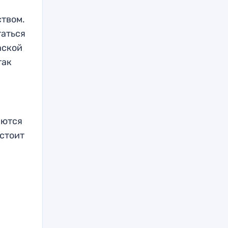
ством.
таться
аской
так
аются
стоит