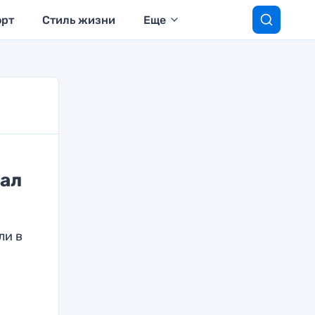
орт
Стиль жизни
Еще
зал
ли в