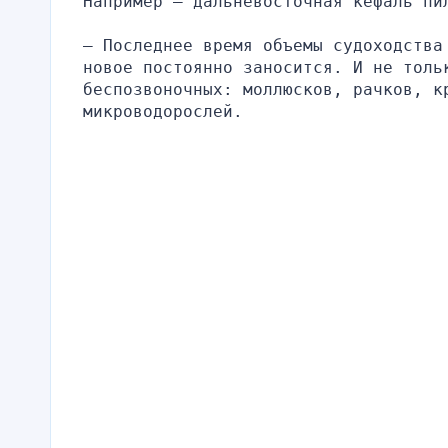
Например – дальневосточная кефаль пи
— Последнее время объемы судоходства
новое постоянно заносится. И не тольк
беспозвоночных: моллюсков, рачков, кр
микроводорослей.