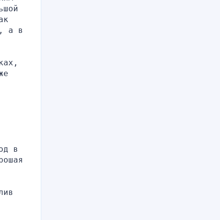
шой 
к 
 а в 
ах, 
е 
д в 
ошая 
ив 