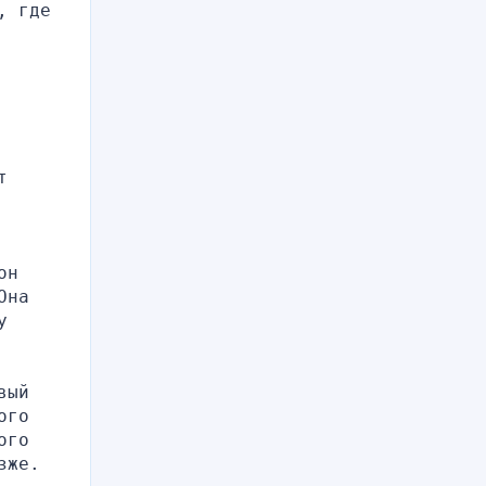
 где 
 
н 
на 
 
ый 
го 
го 
же. 