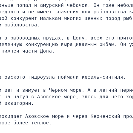
аньше попал и амурский чебачок. Он тоже неболь
недолго и не имеет значения для рыболовства ка
вой конкурент малькам многих ценных пород рыб,
и рыболовства.
я в рыбоводных прудах, в Дону, всех его приток
деленную конкуренцию выращиваемым рыбам. Он уж
 нижней части Дона.
етовского гидроузла поймали кефаль-сингиля.
итает и зимует в Черном море. А в летний перио
т на нагул в Азовское море, здесь для него хор
й акватории.
покидает Азовское море и через Керченский прол
орое более теплое.