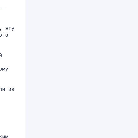
– 
 эту 
го 
 
му 
и из 
им 