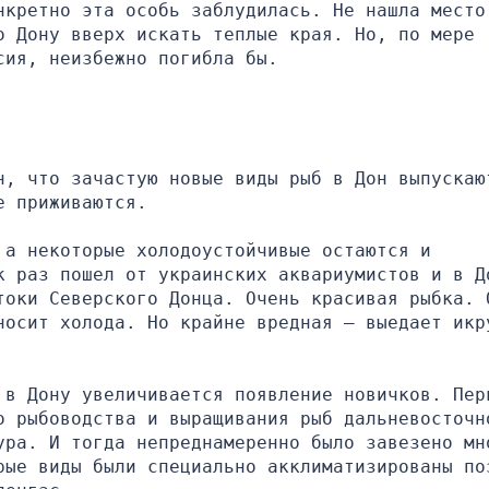
нкретно эта особь заблудилась. Не нашла место,
 Дону вверх искать теплые края. Но, по мере 
сия, неизбежно погибла бы.
н, что зачастую новые виды рыб в Дон выпускают
е приживаются.
а некоторые холодоустойчивые остаются и 
к раз пошел от украинских аквариумистов и в До
токи Северского Донца. Очень красивая рыбка. О
носит холода. Но крайне вредная – выедает икру
 в Дону увеличивается появление новичков. Перв
о рыбоводства и выращивания рыб дальневосточно
ура. И тогда непреднамеренно было завезено мно
рые виды были специально акклиматизированы поз