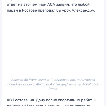
ответ на это чемпион ACA заявил, что любой
пацан в Ростове преподал бы урок Александру.
Александр Емельяненко 12 апреля вновь попытается
победить Дацика. Фото: Bulkin Sergey/news.ru/Global Look
Press.
«В Ростове-на-Дону полно спортивных ребят. С
района любого парня возьми, как он говорит