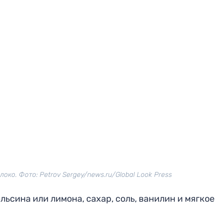
око. Фото: Petrov Sergey/news.ru/Global Look Press
льсина или лимона, сахар, соль, ванилин и мягкое