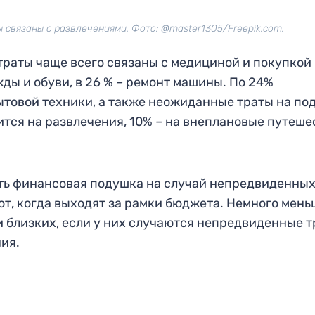
ы связаны с развлечениями. Фото:
@
master1305/Freepik.com.
раты чаще всего связаны с медициной и покупкой
жды и обуви, в 26 % – ремонт машины. По 24%
ытовой техники, а также неожиданные траты на по
ится на развлечения, 10% – на внеплановые путеше
сть финансовая подушка на случай непредвиденны
т, когда выходят за рамки бюджета. Немного мень
и близких, если у них случаются непредвиденные т
ия.