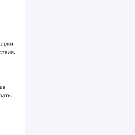
дарки
ствия,
х
ше
раты.