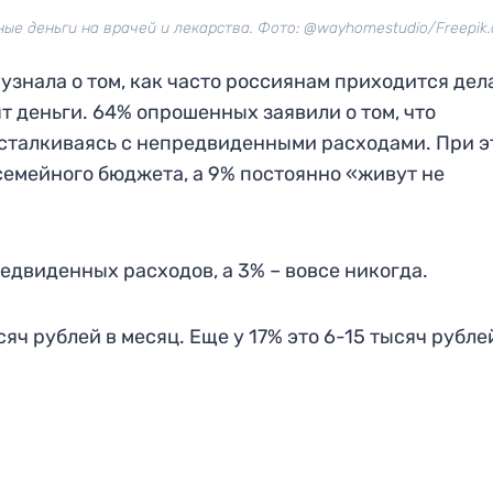
е деньги на врачей и лекарства. Фото: @wayhomestudio/Freepik.
узнала о том, как часто россиянам приходится дел
т деньги. 64% опрошенных заявили о том, что
 сталкиваясь с непредвиденными расходами. При э
 семейного бюджета, а 9% постоянно «живут не
едвиденных расходов, а 3% – вовсе никогда.
сяч рублей в месяц. Еще у 17% это 6-15 тысяч рубле