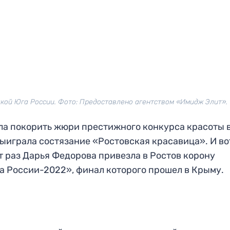
кой Юга России. Фото: Предоставлено агентством «Имидж Элит».
ела покорить жюри престижного конкурса красоты 
выиграла состязание «Ростовская красавица». И вот
т раз Дарья Федорова привезла в Ростов корону
а России-2022», финал которого прошел в Крыму.