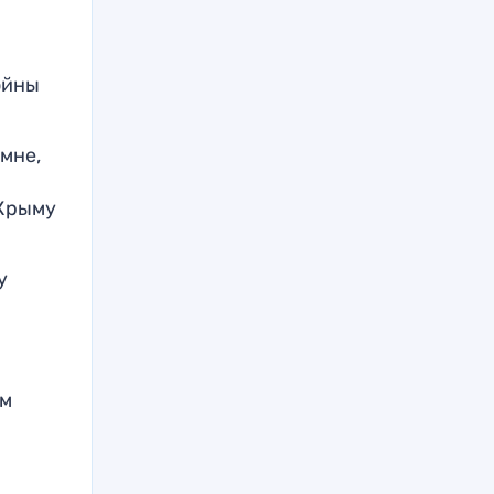
ойны
мне,
 Крыму
у
ем