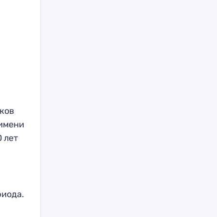
ков
 имени
 лет
риода.