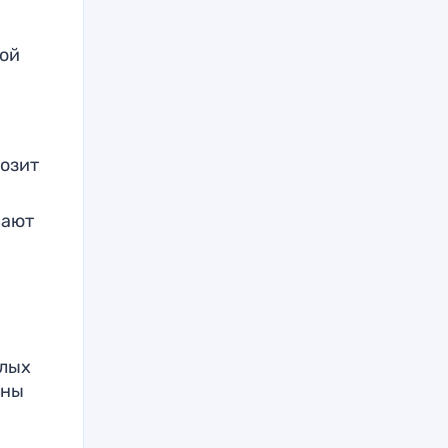
ной
розит
вают
плых
ины