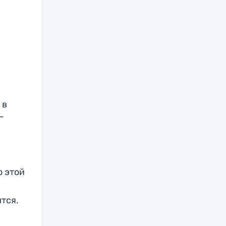
 в
—
о этой
тся.