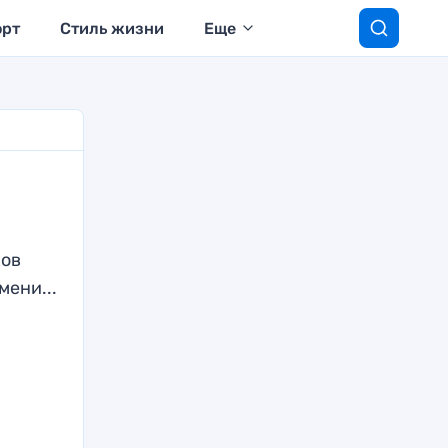
орт
Стиль жизни
Еще
ков
ени...