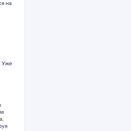
ся на
.
. Уже
к
ие
а.
руя