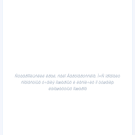
Ñòàâðîïîëüñêèé êðàé, ñåëî Âåðõíåðóññêîå. Ì×Ñ ïðîâîäèò
ñîâìåñòíûå ó÷åíèÿ ïîæàðíûõ è ëåñíè÷èõ ïî òóøåíèþ
ëàíäøàôòíûõ ïîæàðîâ