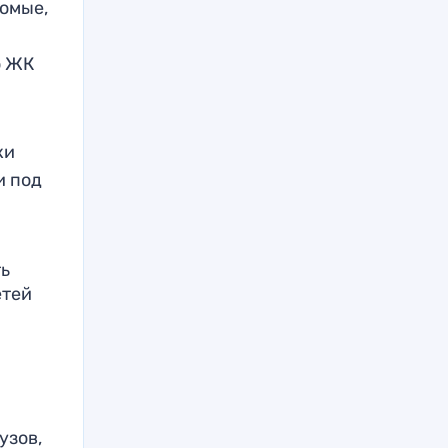
комые,
о ЖК
ки
и под
ть
етей
узов,