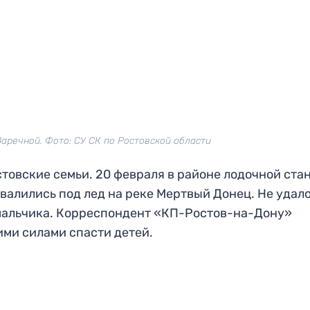
аречной. Фото: СУ СК по Ростовской области
стовские семьи. 20 февраля в районе лодочной ста
валились под лед на реке Мертвый Донец. Не удал
 мальчика. Корреспондент «КП-Ростов-на-Дону»
ими силами спасти детей.