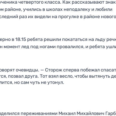
ученика четвертого класса. Как рассказывают зна
ом районе, учились в школах неподалеку и любили
оследний раз их видели на прогулке в районе новог
рно в 18.15 ребята решили покататься на льду реч
ин момент лед под ногами провалился, и ребята ушл
говорят очевидцы. — Сторож сперва побежал спаса
тся, позвал друга. Тот взял весло, чтобы вытянуть д
ится, но сам чуть не утонул.
м поделился переживаниями Михаил Михайлович Гарб