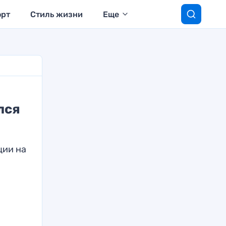
орт
Стиль жизни
Еще
лся
ции на