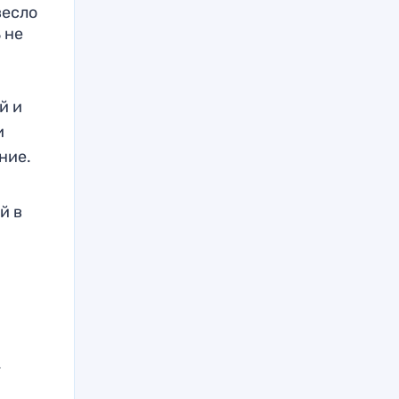
весло
 не
й и
и
ние.
й в
.