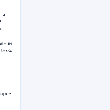
, и
5.
о.
ревний
изнью.
бором,