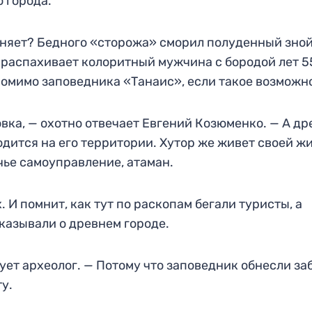
 города.
аняет? Бедного «сторожа» сморил полуденный зной
у распахивает колоритный мужчина с бородой лет 5
помимо заповедника «Танаис», если такое возможн
вка, — охотно отвечает Евгений Козюменко. — А д
одится на его территории. Хутор же живет своей ж
чье самоуправление, атаман.
 И помнит, как тут по раскопам бегали туристы, а
казывали о древнем городе.
ует археолог. — Потому что заповедник обнесли за
у.