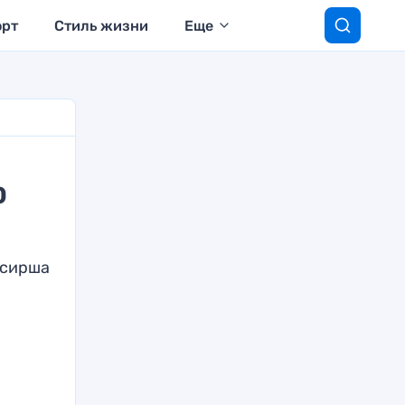
орт
Стиль жизни
Еще
0
ссирша