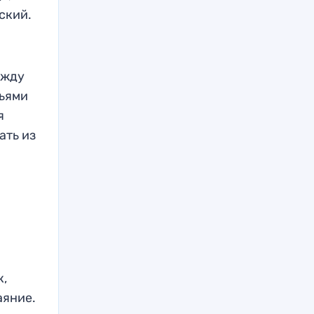
ский.
ежду
мьями
я
ать из
к,
аяние.