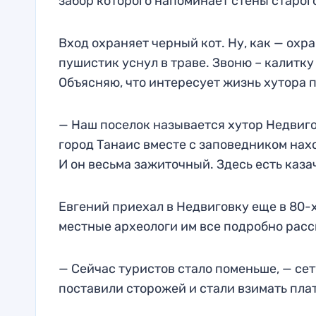
забор которого напоминает стены старого
Вход охраняет черный кот. Ну, как — охр
пушистик уснул в траве. Звоню – калитк
Объясняю, что интересует жизнь хутора 
— Наш поселок называется хутор Недвиго
город Танаис вместе с заповедником нах
И он весьма зажиточный. Здесь есть каза
Евгений приехал в Недвиговку еще в 80-х.
местные археологи им все подробно расс
— Сейчас туристов стало поменьше, — сет
поставили сторожей и стали взимать плат