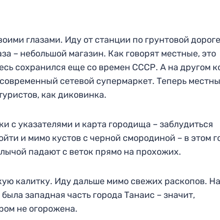
воими глазами. Иду от станции по грунтовой дороге
аза – небольшой магазин. Как говорят местные, это
сь сохранился еще со времен СССР. А на другом к
ли современный сетевой супермаркет. Теперь местн
туристов, как диковинка.
ки с указателями и карта городища – заблудиться
йти и мимо кустов с черной смородиной – в этом г
алычой падают с веток прямо на прохожих.
кую калитку. Иду дальше мимо свежих раскопов. Н
 была западная часть города Танаис – значит,
ром не огорожена.