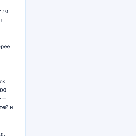
тим
т
орее
ля
400
е —
тей и
а,