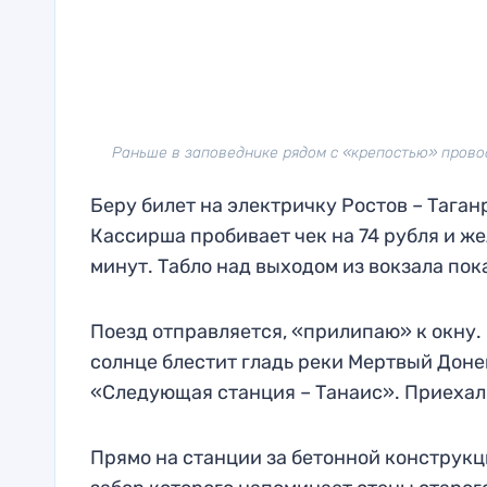
Раньше в заповеднике рядом с «крепостью» прово
Беру билет на электричку Ростов – Таган
Кассирша пробивает чек на 74 рубля и же
минут. Табло над выходом из вокзала пока
Поезд отправляется, «прилипаю» к окну.
солнце блестит гладь реки Мертвый Донец
«Следующая станция – Танаис». Приехал
Прямо на станции за бетонной конструкц