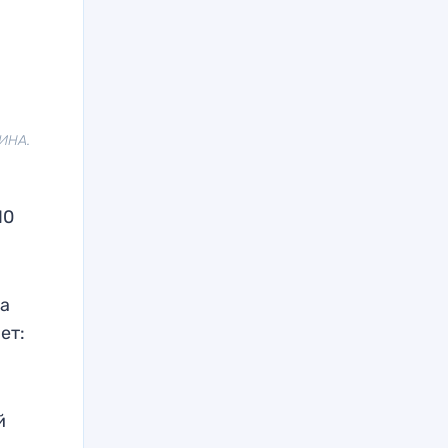
ЗИНА.
10
на
ет:
й