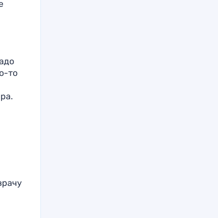
е
надо
о-то
ра.
врачу