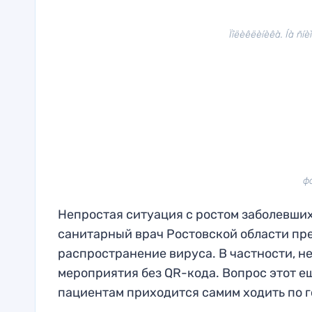
Ïîëèêëèíèêà. Íà ñíè
ф
Непростая ситуация с ростом заболевших
санитарный врач Ростовской области пр
распространение вируса. В частности, не
мероприятия без QR-кода. Вопрос этот ещ
пациентам приходится самим ходить по г