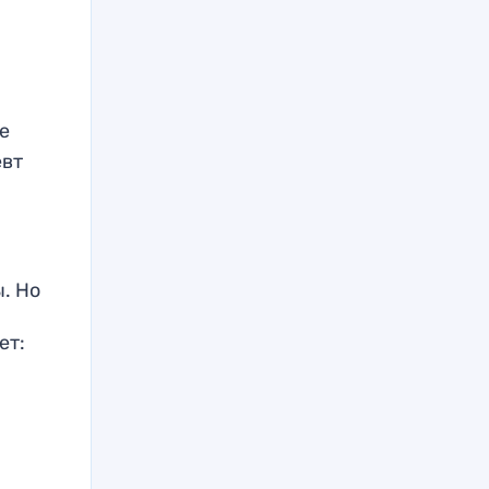
е
евт
. Но
ет: