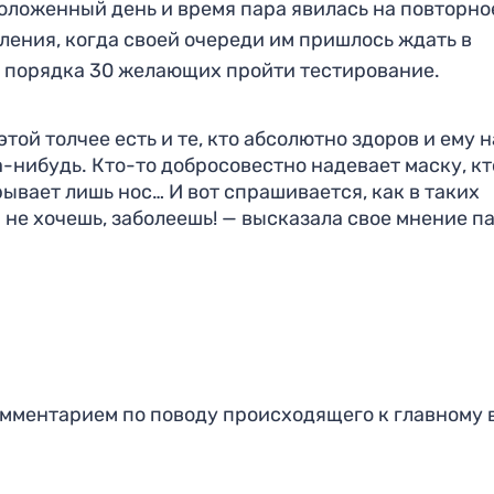
 положенный день и время пара явилась на повторно
ления, когда своей очереди им пришлось ждать в
ь порядка 30 желающих пройти тестирование.
той толчее есть и те, кто абсолютно здоров и ему 
а-нибудь. Кто-то добросовестно надевает маску, кт
рывает лишь нос… И вот спрашивается, как в таких
и не хочешь, заболеешь! — высказала свое мнение па
омментарием по поводу происходящего к главному 