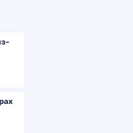
из-
рах