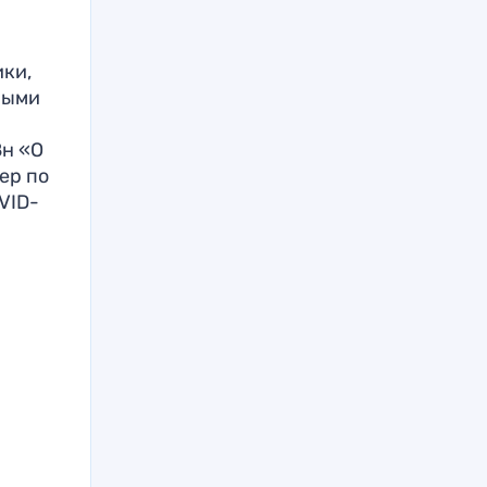
ки,
ными
8н «О
ер по
VID-