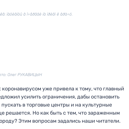
ìêå: ïàöèåíòû â î÷åðåäè íà ïðèåì ê âðà÷ó.
ото: Олег РУКАВИЦЫН
 коронавирусом уже привела к тому, что главный
едложил усилить ограничения, дабы остановить
 пускать в торговые центры и на культурные
е решается. Но как быть с тем, что зараженным
ороду? Этим вопросам задались наши читатели.