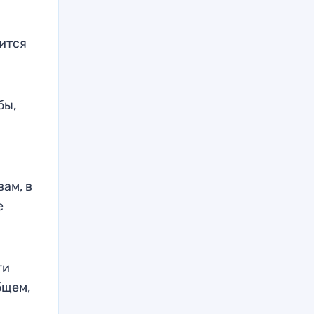
ится
бы,
ам, в
е
ти
бщем,