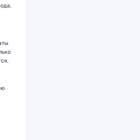
ода.
аты
лько
ся.
лю