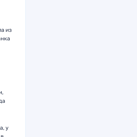
ла из
анка
и,
да
, у
 в