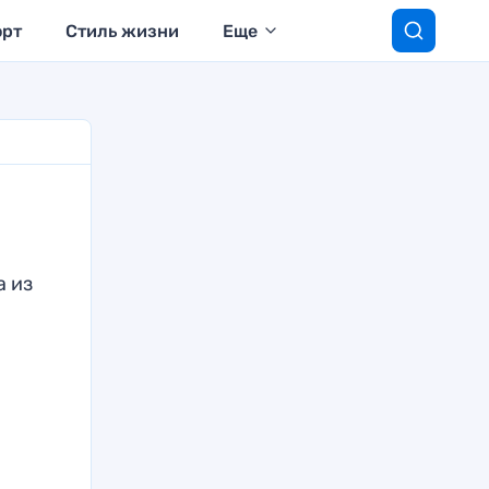
орт
Стиль жизни
Еще
а из