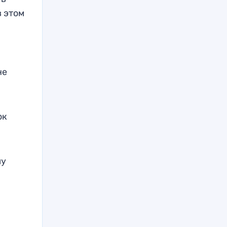
в этом
не
ок
му