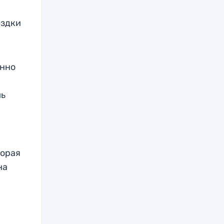
ездки
анно
шь
торая
на