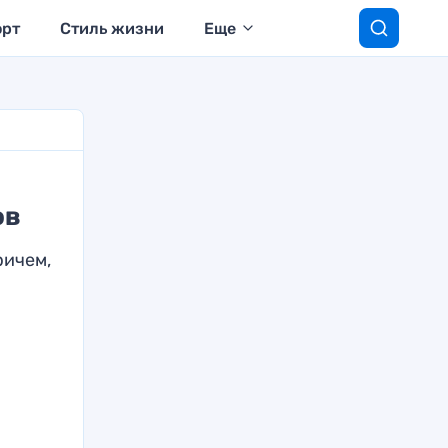
орт
Стиль жизни
Еще
ов
ричем,