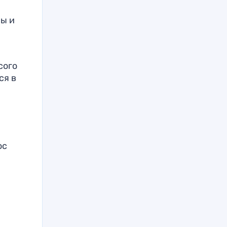
ы и
сого
ся в
юс