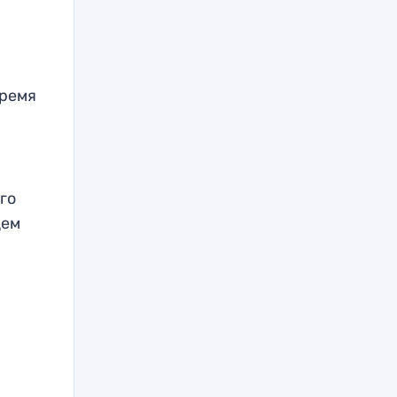
время
го
цем