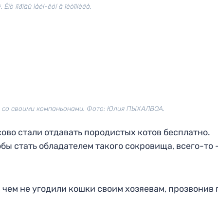
Êîò ïîðîäû ìåéí-êóí â ïèòîìíèêå.
я со своими компаньонами. Фото: Юлия ПЫХАЛВОА.
ово стали отдавать породистых котов бесплатно.
бы стать обладателем такого сокровища, всего-то 
 чем не угодили кошки своим хозяевам, прозвонив 