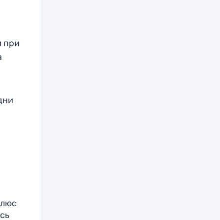
м при
а
дни
Плюс
ась