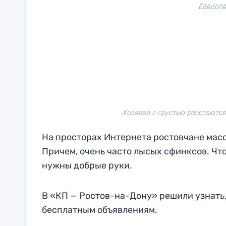
Èðêóòñê. 
Хозяева с грустью расстаютс
На просторах Интернета ростовчане масс
Причем, очень часто лысых сфинксов. Что
нужны добрые руки.
В «КП — Ростов-на-Дону» решили узнать,
бесплатным объявлениям.