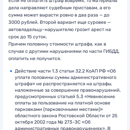
Если не оплатить штраф вовремя, то материалы
дела направляют судебным приставам, а его
сумма может вырасти ровно в два раза — до
3000 рублей. Второй вариант еще суровее —
автовладельцу-нарушителю грозит арест на
срок до 15 суток.
Причем половину стоимости штрафа, как в
случае с другими нарушениями по части ГИБДД,
оплатить не получится.
Действие части 1.3 статьи 32.2 КоАП РФ «Об
уплате половины суммы административного
штрафа» не распространяется на штрафы,
наложенные за совершение правонарушений,
предусмотренных статьей 5.3 «Невнесение
оплаты за пользование на платной основе
парковками (парковочными местами)»
областного закона Ростовской Области от 25
октября 2002 года № 273-ЗС «Об
административных правонарушениях». В