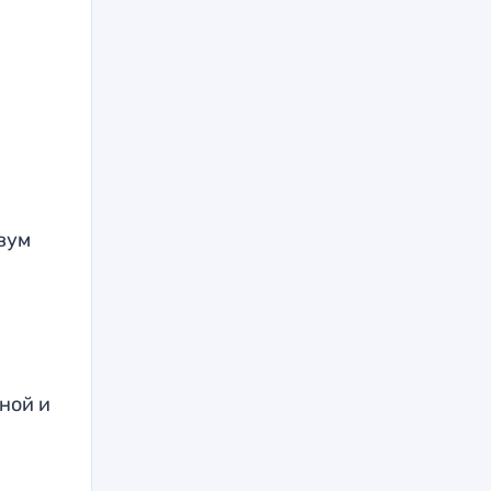
вум
ной и