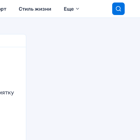
орт
Стиль жизни
Еще
мятку