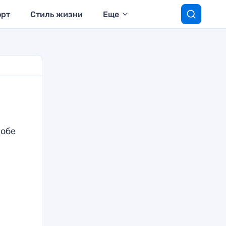
орт
Стиль жизни
Еще
 обе