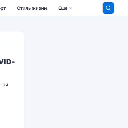
орт
Стиль жизни
Еще
VID-
ная