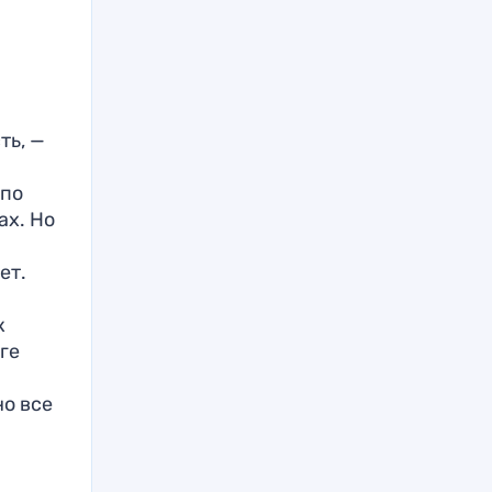
ть, —
 по
ах. Но
ет.
к
ге
но все