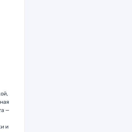
ой,
тная
та —
ки и