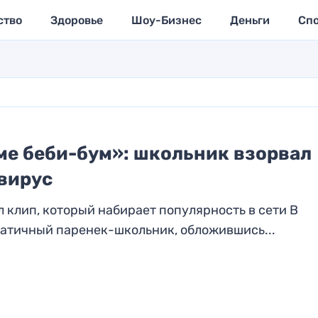
ство
Здоровье
Шоу-Бизнес
Деньги
Сп
ме беби-бум»: школьник взорвал
вирус
 клип, который набирает популярность в сети В
матичный паренек-школьник, обложившись...