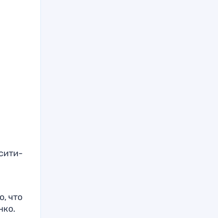
сити-
, что
нко.