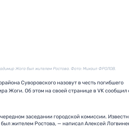
ладимир Жога был жителем Ростова. Фото: Михаил ФРОЛОВ.
орайона Суворовского назовут в честь погибшего
ра Жоги. Об этом на своей странице в VK сообщил 
чередном заседании городской комиссии. Известно
был жителем Ростова, — написал Алексей Логвине