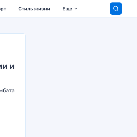
орт
Стиль жизни
Еще
ии и
омбата