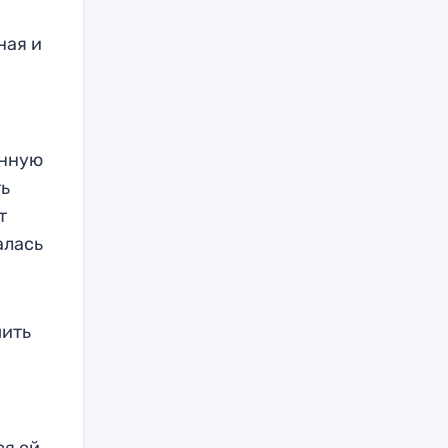
ная и
енную
ть
т
алась
шить