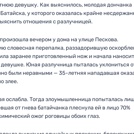
тнюю девушку. Как выяснилось, молодая дончанка
Батайска, у которого оказалась крайне несдержан
выяснить отношения с разлучницей.
произошла вечером у дома на улице Пескова.
ию словесная перепалка, раззадорившую оскорбл
тила заранее приготовленный нож и начала наноси
 девушке. Юная разлучница пыталась уклониться о
явно были неравными — 35-летняя нападавшая оказ
о злее.
ая ослабла. Тогда злоумышленница попыталась ли
вшая от гнева батайчанка плеснула ей в лицо 70%
химический ожог роговицы обоих глаз.