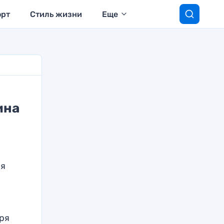
орт
Стиль жизни
Еще
ина
ря
ря