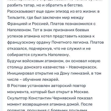
разбить татар, но и обратить в бегство.
Рассказывают еще один эпизод из его жизни: в
Тильзите, где был заключен мир между
Францией и Россией, Платов познакомился с
Наполеоном. Тот в знак признания боевых
успехов атамана хотел представить казака к
французскому ордену Почетного легиона. Платов
отказался, подчеркнув, что не служил и не
собирается служить Наполеону.
Будучи войсковым атаманом, он основал новую
столицу донского казачества – Новочеркасск.
Инициировал открытие на Дону гимназий, в том
числе – обучение лекарей.
В Ростове установлен авторский повтор
монумента, который был открыт в Москве.
Скульптор Константин Чернявский показал
момент возвращения атамана домой. После
подвигов, прощания с боевыми друзьями.