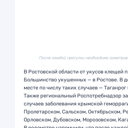
После каждой прогулки необходимо осматрив
В Ростовской области от укусов клещей по
Большинство укушенных — в Ростове. В д
месте по числу таких случаев — Таганрог 
Также региональный Роспотребнадзор за
случаев заболевания крымской геморраг
Пролетарском, Сальском, Октябрьском, Р
Орловском, Дубовском, Морозовском, Каг
В ведомстве напомнили, что после каждо