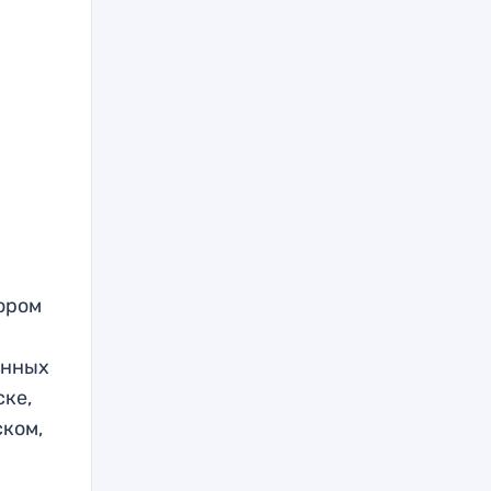
ором
енных
ке,
ском,