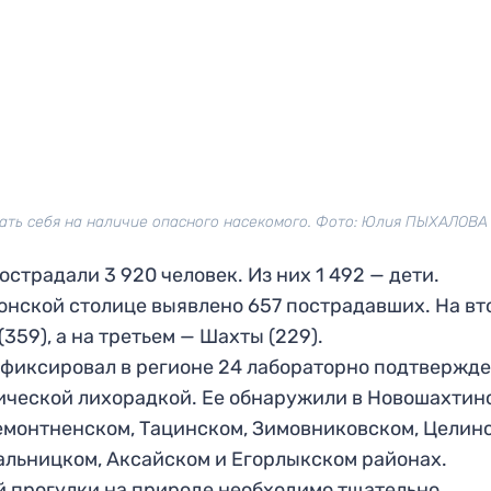
ать себя на наличие опасного насекомого. Фото: Юлия ПЫХАЛОВА
страдали 3 920 человек. Из них 1 492 — дети.
онской столице выявлено 657 пострадавших. На вт
(359), а на третьем — Шахты (229).
фиксировал в регионе 24 лабораторно подтвержд
ической лихорадкой. Ее обнаружили в Новошахтинс
емонтненском, Тацинском, Зимовниковском, Целин
альницком, Аксайском и Егорлыкском районах.
й прогулки на природе необходимо тщательно