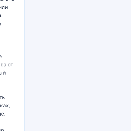
или
.
о
е
ывают
ный
ть
ках,
де.
по