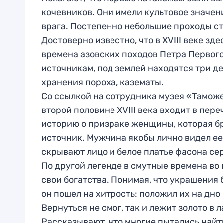
кочевников. Они имели культовое значение
врага. Постепенно небольшие проходы ст
Достоверно известно, что в XVIII веке зд
времена азовских походов Петра Первог
источникам, под землей находятся три д
хранения пороха, казематы.
Со ссылкой на сотрудника музея «Тамож
второй половине XVIII века входит в пер
историю о призраке женщины, которая бр
источник. Мужчина якобы лично видел е
скрывают лицо и белое платье фасона сер
По другой легенде в смутные времена в
свои богатства. Понимая, что украшения 
он пошел на хитрость: положил их на дно
Вернуться не смог, так и лежит золото в 
Рассказывают, что многие пытались найт