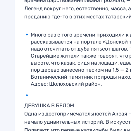
времена царствования Ивана Грозного, —
Легенд вокруг него, естественно, масса, 
преданию где-то в этих местах татарский 
Много раз с того времени приходили к 
рассказывается на портале «Донской т
надо отсчитать от дуба пятьсот шагов. 
Старейшие жители также говорят, что 
высоте, что казак, сидя на лошади, едв
пор дерево занесено песком на 1,5 — 2 
Ботанический памятник природы наход
Адрес: Шолоховский район.
ДЕВУШКА В БЕЛОМ
Одна из достопримечательностей Аксая —
немало удивительных историй. В искусс
Полагают, что первые катакомбы были вы