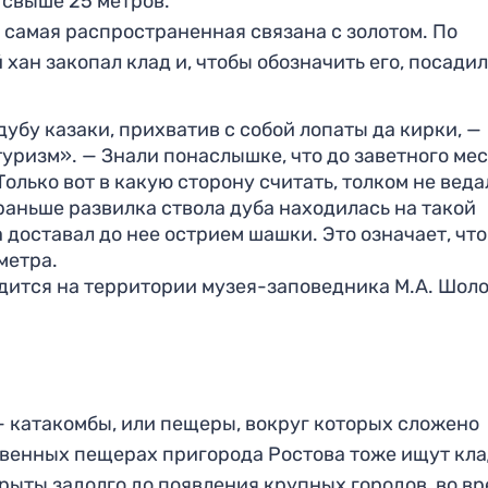
 свыше 25 метров.
а самая распространенная связана с золотом. По
хан закопал клад и, чтобы обозначить его, посадил
дубу казаки, прихватив с собой лопаты да кирки, —
уризм». — Знали понаслышке, что до заветного мес
Только вот в какую сторону считать, толком не веда
раньше развилка ствола дуба находилась на такой
а доставал до нее острием шашки. Это означает, что
метра.
ится на территории музея-заповедника М.А. Шоло
 катакомбы, или пещеры, вокруг которых сложено
твенных пещерах пригорода Ростова тоже ищут кла
рыты задолго до появления крупных городов, во в