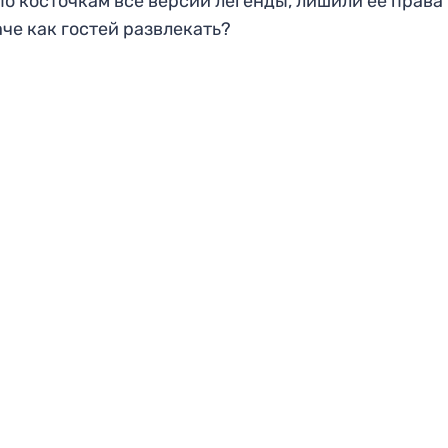
о косточкам все версии легенды, лишили ее права
че как гостей развлекать?