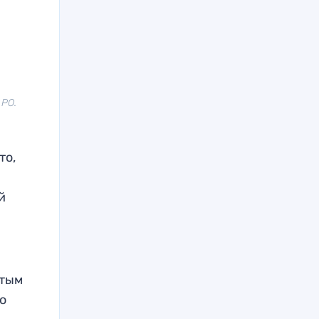
 РО.
то,
й
ытым
о