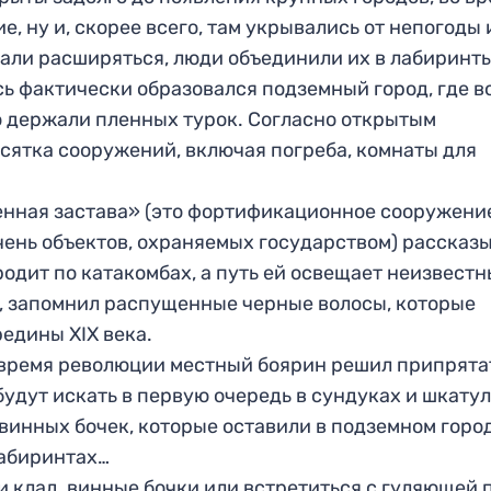
, ну и, скорее всего, там укрывались от непогоды 
али расширяться, люди объединили их в лабиринты
есь фактически образовался подземный город, где в
о держали пленных турок. Согласно открытым
есятка сооружений, включая погреба, комнаты для
енная застава» (это фортификационное сооружени
ечень объектов, охраняемых государством) рассказ
одит по катакомбах, а путь ей освещает неизвест
е, запомнил распущенные черные волосы, которые
едины XIX века.
о время революции местный боярин решил припрята
будут искать в первую очередь в сундуках и шкатул
 винных бочек, которые оставили в подземном горо
лабиринтах…
и клад, винные бочки или встретиться с гуляющей 