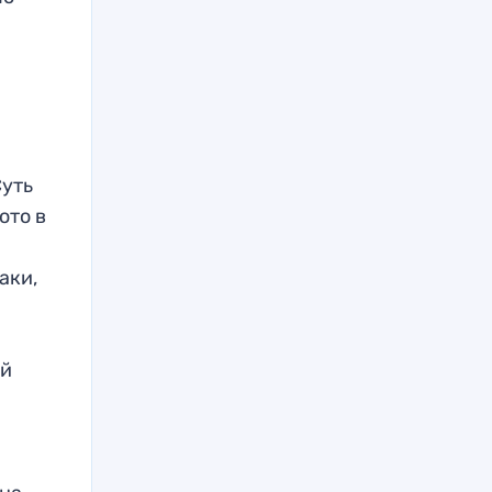
Суть
ото в
аки,
ый