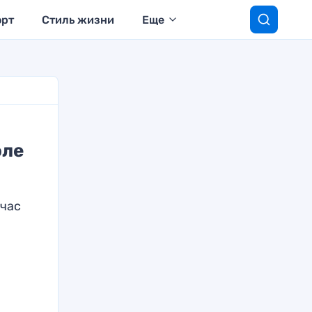
орт
Стиль жизни
Еще
оле
йчас