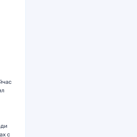
йчас
ил
ади
ах с