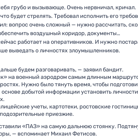
себя грубо и вызывающе. Очень нервничал, кричал.
 что будет стрелять. Требовал исполнить его требо
ил: вопрос очень сложный — нужно рассчитать, ско
 обеспечить воздушный коридор, документы…
сейчас работает на оперативников. И нужно постар
льше выведать о личностях злоумышленников.
дальше будем разговаривать, — заявил бандит.
Зик» на военный аэродром самым длинным маршрут
ростях. Нужно было тянуть время, чтобы подготови
 основе добытой информации установить личности
х.
лицейские учеты, картотеки, ростовские гостиницы
 подозрительные приезжие.
ставили «ПАЗ» на самую дальнюю стоянку. Подтян
оры, — вспоминает Михаил Фетисов.