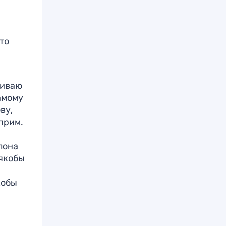
то
шиваю
амому
ву,
 прим.
лона
 якобы
кобы