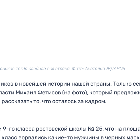
еников тогда следила вся страна. Фото: Анатолий ЖДАНОВ
ников в новейшей истории нашей страны. Только се
асти Михаил Фетисов (на фото), который предлож
рассказать то, что осталось за кадром.
и 9-го класса ростовской школы № 25, что на площ
в класс ворвались какие-то мужчины в черных маск