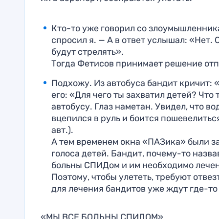
Кто-то уже говорил со злоумышленник
спросил я. — А в ответ услышал: «Нет. 
будут стрелять».
Тогда Фетисов принимает решение отп
Подхожу. Из автобуса бандит кричит: 
его: «Для чего ты захватил детей? Что
автобусу. Глаз наметан. Увидел, что в
вцепился в руль и боится пошевелиться.
авт.).
А тем временем окна «ПАЗика» были з
голоса детей. Бандит, почему-то назва
больны СПИДом и им необходимо лечен
Поэтому, чтобы улететь, требуют отвез
для лечения бандитов уже ждут где-то
«МЫ ВСЕ БОЛЬНЫ СПИДОМ»