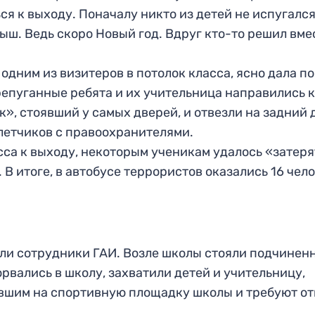
я к выходу. Поначалу никто из детей не испугался
ыш. Ведь скоро Новый год. Вдруг кто-то решил вме
дним из визитеров в потолок класса, ясно дала по
репуганные ребята и их учительница направились к
к», стоявший у самых дверей, и отвезли на задний 
летчиков с правоохранителями.
асса к выходу, некоторым ученикам удалось «затер
В итоге, в автобусе террористов оказались 16 чел
или сотрудники ГАИ. Возле школы стояли подчинен
рвались в школу, захватили детей и учительницу,
авшим на спортивную площадку школы и требуют от