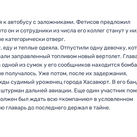
я к автобусу с заложниками. Фетисов предложил
что он и сотрудники из числа его коллег станут у ни
е категорически отверг.
 еду и теплые одеяла. Отпустили одну девочку, ко
овали заправленный топливом новый вертолет. Глав
в одной из сумок у его сообщников находится бомба
 получалось. Уже потом, после их задержания,
жды судимый уроженец города Хасавюрт. В его бан
 штурман дальней авиации. Еще один участник пом
должен был ждать всю «компанию» в условленном
ю главарь до последнего держал в тайне.