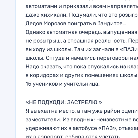
автоматами и приказали всем направлятьс
даже хихикали. Подумали, что это розыгр
Дедов Морозов поиграть в бандитов…
Однако автоматная очередь, выпущенная о
не розыгрыш, а страшная реальность. Пе
выходу из школы. Там их загнали в «ПАЗи
школы. Оттуда и начались переговоры на
Надо сказать, что пока спускались из кл
в коридорах и других помещениях школы. 
15 учеников и учительница.
«НЕ ПОДХОДИ: ЗАСТРЕЛЮ!»
Я выехал на место, а там уже район оцеп
заместители. Из вводных: неизвестные во
удерживают их в автобусе «ПАЗ», отъех
их в аэропорт, собираются улетать.