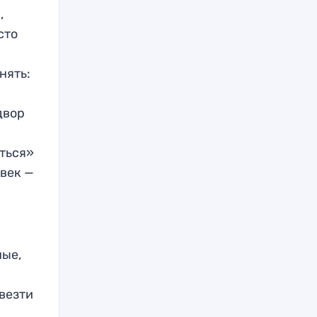
,
сто
нять:
двор
яться»
овек —
ные,
везти