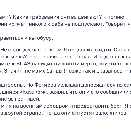
ами? Какие требования они выдвигают? – помню,
Они кричат, никого к себе не подпускают. Говорят, ч
равиться к автобусу.
«Не подходи, застрелю!». Я продолжаю идти. Спра
 ты хочешь? — рассказывает генерал. И подошел к с
одитель «ПАЗа» сидит ни жив ни мертв, опустил голо
 Значит: не из их банды (позже так и оказалось, —
ашторены. Но Фетисов услышал доносящиеся из са
вшийся «Казаком», заявил, что он и его сообщники
ие за границей.
ти их на военный аэродром и предоставить борт. Я
 в другой стране… Тогда они отпустят заложников.