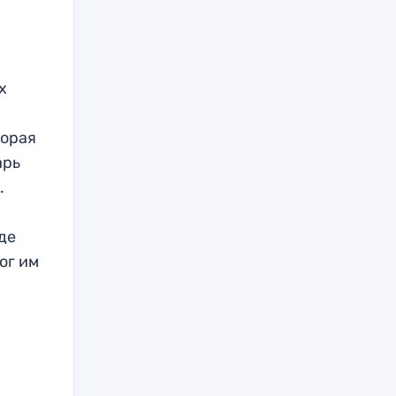
х
торая
арь
.
де
ог им