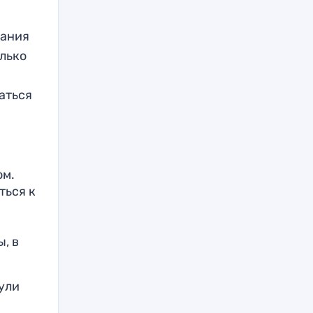
вания
лько
аться
ом.
ться к
, в
ули