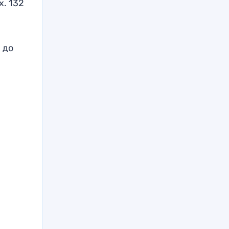
. 132
 до