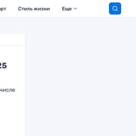
орт
Стиль жизни
Еще
25
 числе