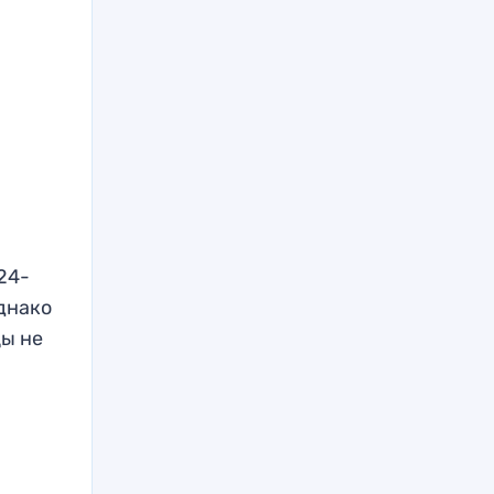
24-
днако
ы не