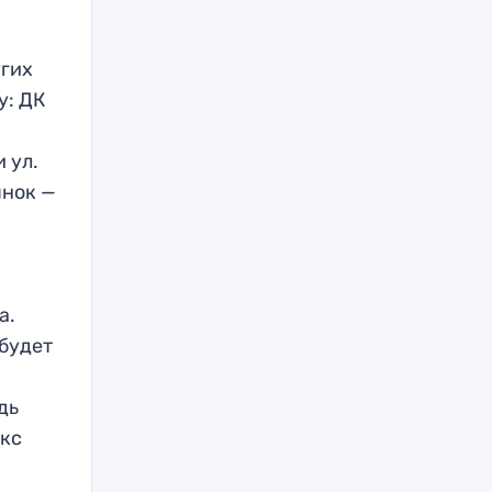
угих
у: ДК
 ул.
ынок —
а.
будет
дь
екс