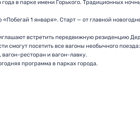
го года в парке имени Горького. Традиционных ночн
ор «Побегай 1 января». Старт — от главной новогодн
 приглашают встретить передвижную резиденцию Де
ти смогут посетить все вагоны необычного поезда:
, вагон-ресторан и вагон-лавку.
огодняя программа в парках города.