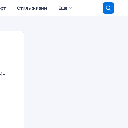
орт
Стиль жизни
Еще
4-