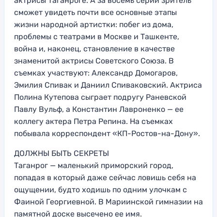
актрисы Таганроге. А за восемь серий зритель
сможет увидеть почти все основные этапы
жизни народной артистки: побег из дома,
проблемы с театрами в Москве и Ташкенте,
война и, наконец, становление в качестве
знаменитой актрисы Советского Союза. В
съемках участвуют: Александр Домогаров,
Эмилия Спивак и Даниил Спиваковский. Актриса
Полина Кутепова сыграет подругу Раневской
Павлу Вульф, а Константин Лавроненко — ее
коллегу актера Петра Репина. На съемках
побывала корреспондент «КП-Ростов-на-Дону».
ДОЛЖНЫ БЫТЬ СЕКРЕТЫ
Таганрог — маленький приморский город,
попадая в который даже сейчас ловишь себя на
ощущении, будто ходишь по одним улочкам с
Фаиной Георгиевной. В Мариинской гимназии на
памятной доске высечено ее имя.