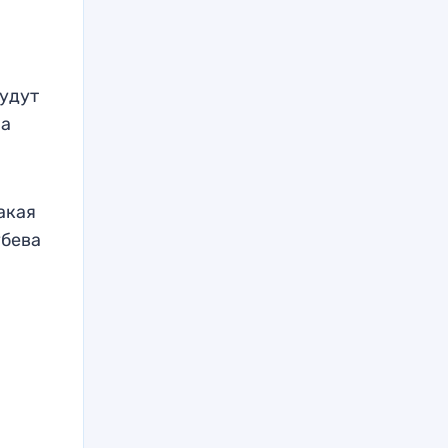
будут
на
акая
убева