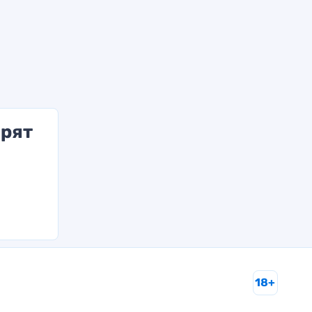
арят
18+