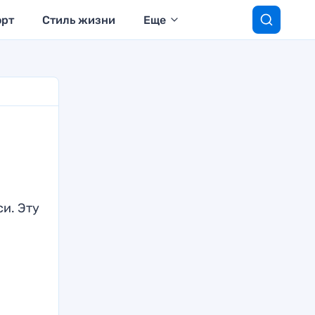
орт
Стиль жизни
Еще
и. Эту