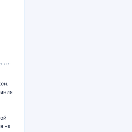
ва-на-
си.
рания
гой
в на