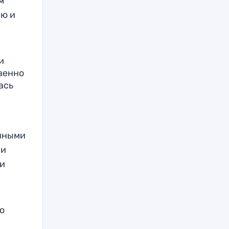
м
ую и
и
овенно
ась
анными
ри
 и
о