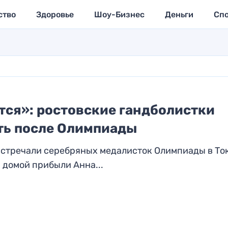
ство
Здоровье
Шоу-Бизнес
Деньги
Сп
тся»: ростовские гандболистки
ать после Олимпиады
 встречали серебряных медалисток Олимпиады в То
 домой прибыли Анна...