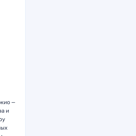
окио —
ва и
ру
мых