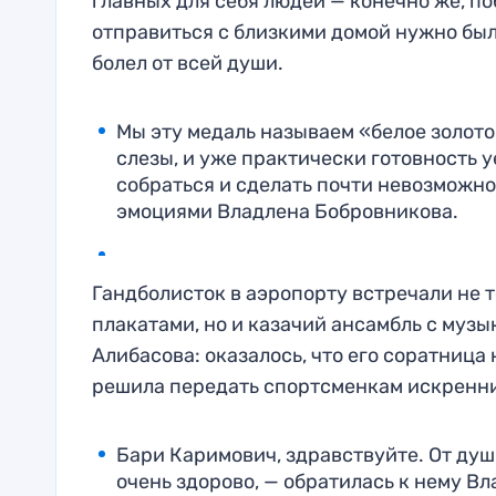
главных для себя людей — конечно же, по
отправиться с близкими домой нужно был
болел от всей души.
Мы эту медаль называем «белое золото».
слезы, и уже практически готовность у
собраться и сделать почти невозможно
эмоциями Владлена Бобровникова.
Гандболисток в аэропорту встречали не 
плакатами, но и казачий ансамбль с муз
Алибасова: оказалось, что его соратница
решила передать спортсменкам искренни
Бари Каримович, здравствуйте. От души
очень здорово, — обратилась к нему Вл