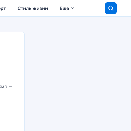
орт
Стиль жизни
Еще
кио —