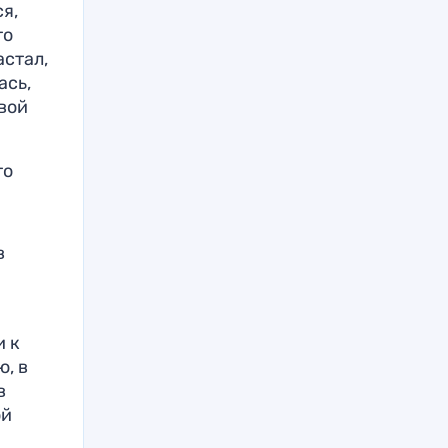
я,
то
астал,
ась,
вой
то
в
и к
, в
в
ой