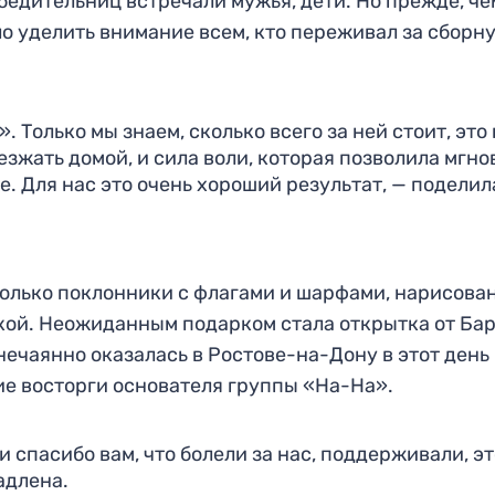
бедительниц встречали мужья, дети. Но прежде, че
о уделить внимание всем, кто переживал за сборн
 Только мы знаем, сколько всего за ней стоит, это 
езжать домой, и сила воли, которая позволила мгн
е. Для нас это очень хороший результат, — поделил
только поклонники с флагами и шарфами, нарисов
ыкой. Неожиданным подарком стала открытка от Ба
 нечаянно оказалась в Ростове-на-Дону в этот день
е восторги основателя группы «На-На».
 спасибо вам, что болели за нас, поддерживали, эт
адлена.