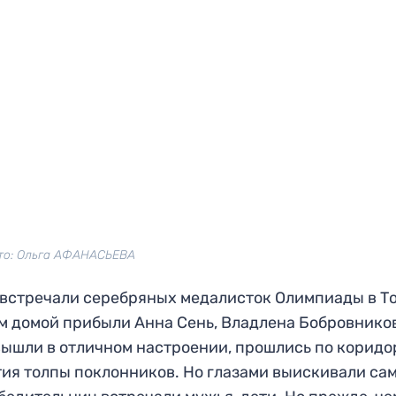
то: Ольга АФАНАСЬЕВА
 встречали серебряных медалисток Олимпиады в Т
м домой прибыли Анна Сень, Владлена Бобровнико
вышли в отличном настроении, прошлись по коридо
тия толпы поклонников. Но глазами выискивали са