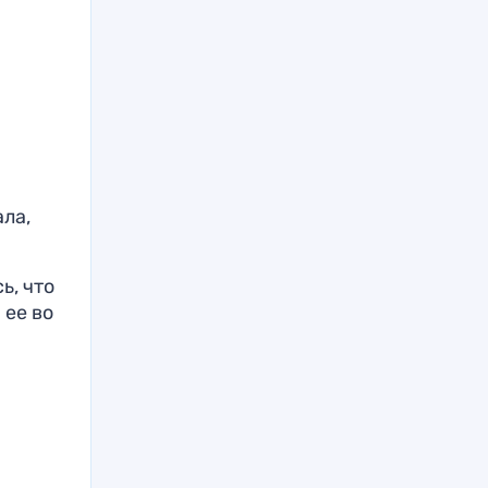
ала,
ь, что
 ее во