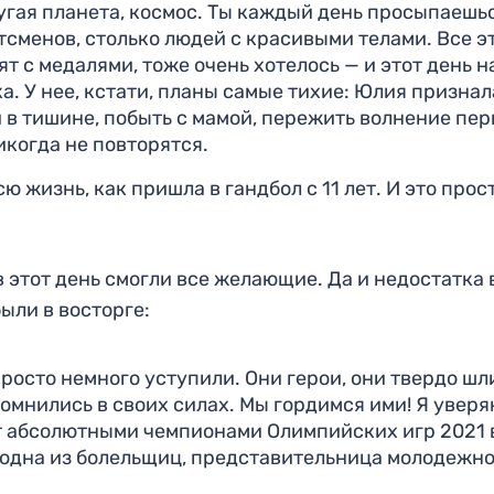
ругая планета, космос. Ты каждый день просыпаешьс
тсменов, столько людей с красивыми телами. Все э
т с медалями, тоже очень хотелось — и этот день н
. У нее, кстати, планы самые тихие: Юлия признал
 в тишине, побыть с мамой, пережить волнение пер
икогда не повторятся.
сю жизнь, как пришла в гандбол с 11 лет. И это прос
 этот день смогли все желающие. Да и недостатка 
ыли в восторге:
росто немного уступили. Они герои, они твердо шл
омнились в своих силах. Мы гордимся ими! Я уверяю
т абсолютными чемпионами Олимпийских игр 2021 
 одна из болельщиц, представительница молодежн