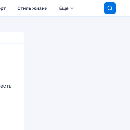
орт
Стиль жизни
Еще
честь