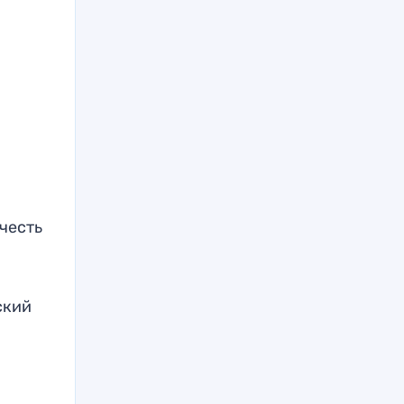
 честь
ский