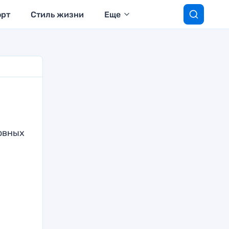
орт
Стиль жизни
Еще
овных