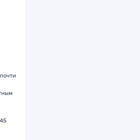
 почти
ртным
 45