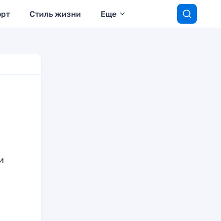
орт
Стиль жизни
Еще
и