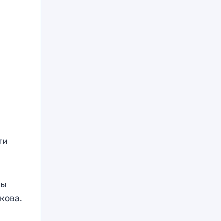
ти
бы
кова.