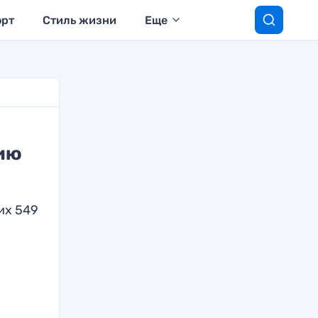
орт
Стиль жизни
Еще
цию
их 549