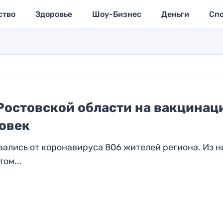
ство
Здоровье
Шоу-Бизнес
Деньги
Сп
 Ростовской области на вакцина
ловек
вались от коронавируса 806 жителей региона. Из н
ом...