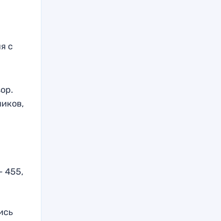
я с
ор.
ников,
 455,
ись