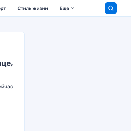
орт
Стиль жизни
Еще
ице,
ейчас