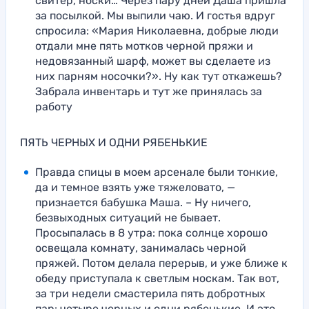
свитер, носки… Через пару дней Даша пришла
за посылкой. Мы выпили чаю. И гостья вдруг
спросила: «Мария Николаевна, добрые люди
отдали мне пять мотков черной пряжи и
недовязанный шарф, может вы сделаете из
них парням носочки?». Ну как тут откажешь?
Забрала инвентарь и тут же принялась за
работу
ПЯТЬ ЧЕРНЫХ И ОДНИ РЯБЕНЬКИЕ
Правда спицы в моем арсенале были тонкие,
да и темное взять уже тяжеловато, —
признается бабушка Маша. – Ну ничего,
безвыходных ситуаций не бывает.
Просыпалась в 8 утра: пока солнце хорошо
освещала комнату, занималась черной
пряжей. Потом делала перерыв, и уже ближе к
обеду приступала к светлым носкам. Так вот,
за три недели смастерила пять добротных
пар: четыре черных и одни рябенькие. И это