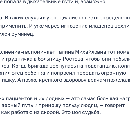
пе попала в дыхательные пути и, возможно,
о. В таких случаях у специалистов есть определен
применить. И уже через мгновение младенец всхли
ился румянец.
 волнением вспоминает Галина Михайловна тот моме
и грудничка в больницу Ростова, чтобы они побыл
ов. Когда бригада вернулась на подстанцию, колл
онил отец ребенка и попросил передать огромную
нишку. А позже крепкого здоровья врачам пожелал
их пациентов и их родных — это самая большая наг
и верный путь и приношу пользу людям, — говорит
, как работаю на скорой. Это моя судьба.