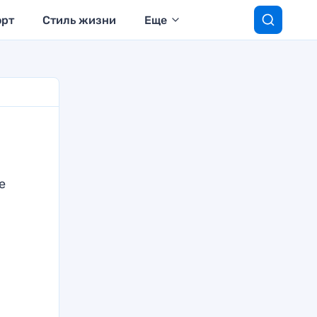
орт
Стиль жизни
Еще
е