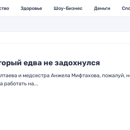
ство
Здоровье
Шоу-Бизнес
Деньги
Сп
торый едва не задохнулся
алтаева и медсестра Анжела Мифтахова, пожалуй, н
 работать на...