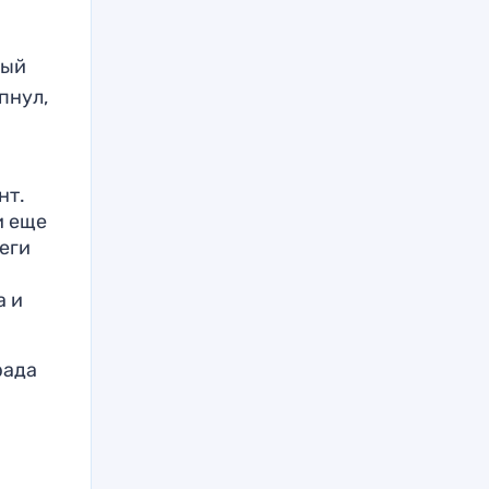
ный
пнул,
нт.
и еще
еги
а и
рада