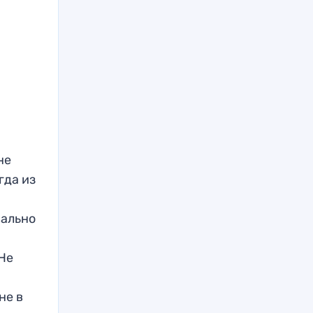
не
гда из
вально
 Не
не в