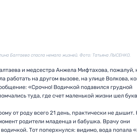
ина Балтаева спасла немало жизней. Фото: Татьяна ЛЫСЕНКО.
Балтаева и медсестра Анжела Мифтахова, пожалуй, 
а работать на другом вызове, на улице Волкова, ко
ообщение: «Срочно! Водичкой подавился грудной
помчались туда, где счет маленькой жизни шел бук
рому от роду всего 21 день, практически не дышит.
 момент родители младенца и бабушка. Врачу они
водичкой. Тот поперхнулся: видимо, вода попала «